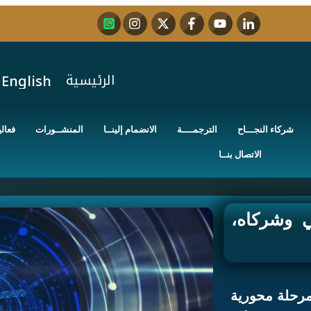
الرئيسية
English
شركاء النجـــاح
الترجمــــة
الانضمام إلينــا
المنشــورات
فعالي
الاتصال بنــا
ي وشركاه،
مرحلة محورية