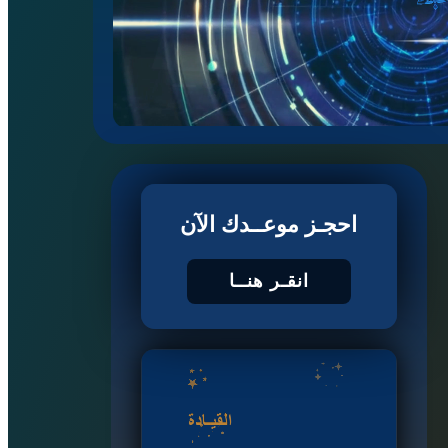
احجـز موعــدك الآن
انقـر هنــا