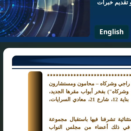
و تقديم خبرات
English
202م، افتتحت راجي وشركاه – محامون ومستشارون
وشركاه") بفخر أبواب مقرها الجديد،
الكائن في الطابق الأرضي، بناية 12، شارع 21، معادي السرايات،
نائية تشرفنا فيها باستقبال مجموعة
 في ذلك أعضاء من مجلس النواب