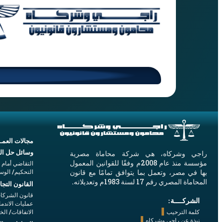
مجالات العمــ
وسائل حل الن
راجي وشركاه، هي شركة محاماة مصرية
مؤسسة منذ عام 2008م وفقًا للقوانين المعمول
التقاضي أمام 
التحكيم/ الوس
بها في مصر، وتعمل بما يتوافق تمامًا مع قانون
المحاماة المصري رقم 17 لسنة 1983م وتعديلاته.
القانون التج
قانون الشركا
الشركــــة:
عمليات الاندما
الاتفاقات/ الخ
كلمة الترحيب
نبذة عن راجي وشركاه