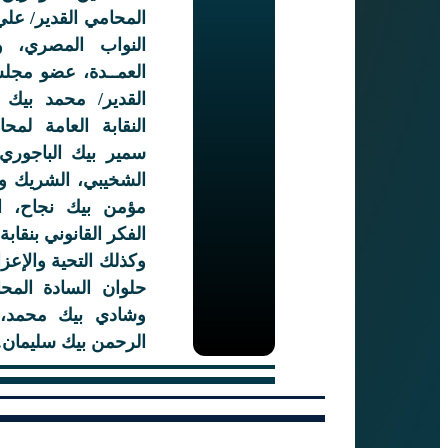
المحامي القدير/ عل
النواب المصري، و
العمــدة، عضو مجل
القدير/ محمد بي
النقابة العامة لمح
سمير بيك الباجوري،
الشخيبي، الشريك ون
مؤمن بيك نجاح، ا
الفكر القانوني بنقاب
وكذلك التحية والإعز
حلوان السادة المحا
وشادي بيك محمد، 
الرحمن بيك سليمان.