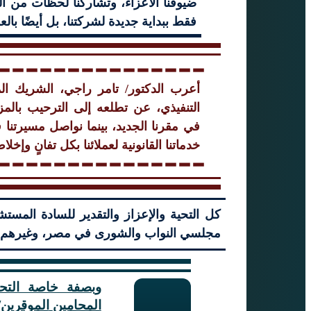
ضيوفنا الأعزاء، وتشاركنا لحظات من الفر
فقط ببداية جديدة لشركتنا، بل أيضًا بالع
أعرب الدكتور/ تامر راجي، الشريك ا
التنفيذي، عن تطلعه إلى الترحيب بالم
في مقرنا الجديد، بينما نواصل مسيرتنا 
خدماتنا القانونية لعملائنا بكل تفانٍ وإخلا
كل التحية والإعزاز والتقدير للسادة المستش
مجلسي النواب والشورى في مصر، وغيرهم مم
Enter your text here...
وبصفة خاصة التحية 
المحامين
الموقرين/