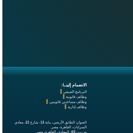
الانضمام إلينــا:
البرنامج الصيفي
وظائف قانونية
وظائف مساعدين قانونيين
وظائف إدارية
لعنوان:
الطابق الأرضي، بناية 12، شارع 21، معادي
ا
السرايات، القاهرة، مصر.
ص.ب.: 65، المعادي، القاهرة، مصر.