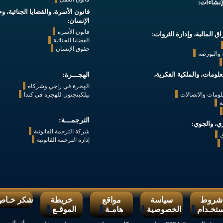
إنشاءات:
قانون الأسرة، والقضايا الجنائية، 
الإنسان:
قانون الأسرة
اق المالية، وإدارة الثروات:
القضايا الجنائية
حقوق الإنسان
ة والبورصة
علومات، والملكية الفكرية،
الهجـــرة:
الهجرة في راجي وشركاه
لومات والاتصالات
بيلكينجتون للهجرة في كندا
ة
الترجمـــة:
ري، والجوي:
شركة الترجمة القانونية
ي
إدارة الترجمة القانونية
شروط
سياسة
مواقع
خريطة
شكر خـاص
ستخـدام
الخصوصية
هامـة
الموقـع