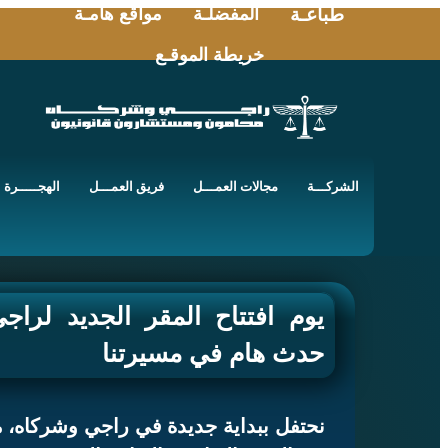
طباعـة
المفضلـة
مواقع هامـة
خريطة الموقـع
الشركـــة
مجالات العمـــل
فريق العمـــل
الهجـــــرة
يوم افتتاح المقر الجديد لراج
حدث هام في مسيرتنا
نحتفل ببداية جديدة في راجي وشركاه، 