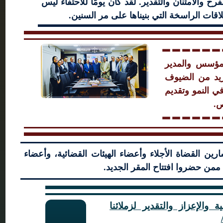
ح والامتنان والتقدير. لقد كان يومًا للاحتفاء ليس
لاقات الراسخة التي بنيناها على مر السنين.
لمؤسس والمدير
زيد من الضيوف
في النمو وتقديم
ص.
ارين القضاة الأجلاء وأعضاء الهيئات القضائية، وأعضاء
ن حضروا افتتاح المقر الجديد.
والإعزاز والتقدير لزملائنا
Enter your text here...