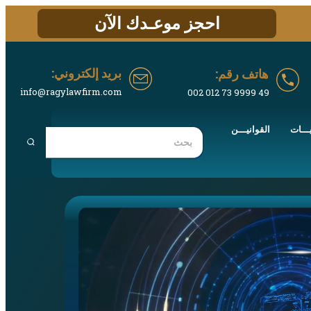
احجز موعـدك الآن
بريد إلكتروني:
هاتف رقم:
info@ragylawfirm.com
49 9999 73 012 002
ـــات
القوانيـــن