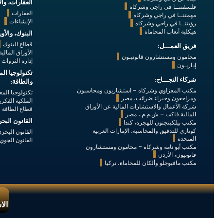
العقارات، وال
فلسفتنــا في راجي وشركاه
العقارات
مهمتنــا في راجي وشركاه
الإنشاءات
رؤيتنــا في راجي وشركاه
هيكلية أتعاب المحاماة
البنوك، والأور
قطاع البنوك
فريق العمـــل:
الأوراق المالي
محامون ومستشارون قانونيـون
إدارة الثروات
إداريـون
تكنولوجيا الم
شركاء النجـــاح:
والطاقة:
مكتب المعزاوي وشركاه – استشاريون ومحاسبون
تكنولوجيا المع
ومراجعون وخبراء ضرائب، مصر
الملكية الفكري
شركة الأعمال والاستشارات المالية عن الأوراق
قطاع الطاقة
المالية فاكت – ش.م.م.، مصر
القانون البح
مكتب بيلكينجتون للهجرة، كندا
كوتاري للتدقيق والمحاسبة، الإمارات العربية
القانون البحر
المتحدة
القانون الجوي
مكتب أبو نامه وشركاه – محامون ومستشارون
قانونيون، الأردن
مكتب مافيوجلو وألكان للمحاماة، تركيا
الا